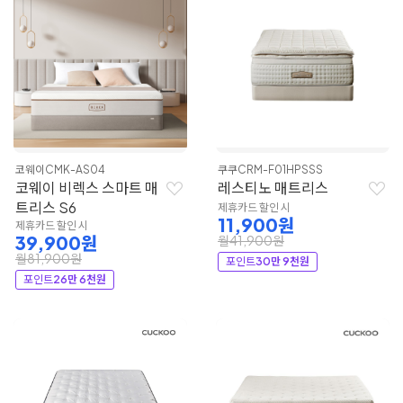
코웨이
CMK-AS04
쿠쿠
CRM-F01HPSSS
코웨이 비렉스 스마트 매
레스티노 매트리스
트리스 S6
제휴카드 할인 시
11,900원
제휴카드 할인 시
39,900원
월41,900원
월81,900원
포인트
30만 9천원
포인트
26만 6천원