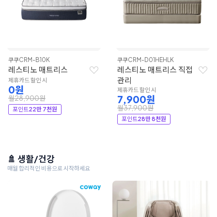
쿠쿠
CRM-B10K
쿠쿠
CRM-D01HEHLK
레스티노 매트리스
레스티노 매트리스 직접
관리
제휴카드 할인 시
0원
제휴카드 할인 시
7,900원
월28,900원
월37,900원
포인트
22만 7천원
포인트
28만 8천원
🚿 생활/건강
매월 합리적인 비용으로 시작하세요