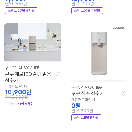
월51,900원
월42,900원
포인트
27만 5천원
포인트
31만 4천원
쿠쿠
CP-AHS100HEB
쿠쿠 제로100 슬림 얼음
정수기
제휴카드 할인 시
쿠쿠
CP-AKS011EG
10,900원
쿠쿠 직수 정수기
월40,900원
제휴카드 할인 시
포인트
31만 8천원
0원
월14,900원
포인트
11만 9천원