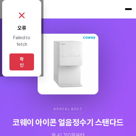
쇼핑토크
.
✗
오류
Failed to
fetch
확
인
RENTAL BEST
코웨이 아이콘 얼음정수기 스탠다드
월 41,310원부터