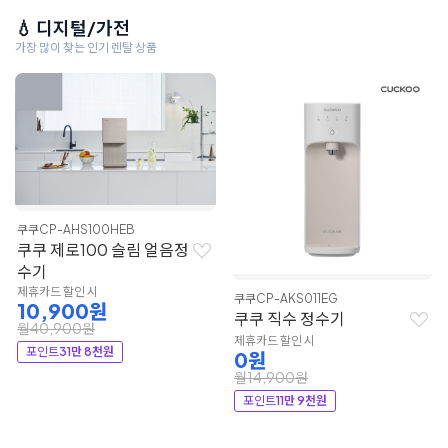
💧 디지털/가전
가장 많이 찾는 인기 렌탈 상품
쿠쿠
CP-AHS100HEB
쿠쿠 제로100 슬림 얼음정
수기
제휴카드 할인 시
쿠쿠
CP-AKS011EG
10,900원
쿠쿠 직수 정수기
월40,900원
제휴카드 할인 시
포인트
31만 8천원
0원
월14,900원
포인트
11만 9천원