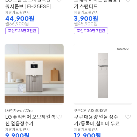
워시콤보 | FH25ESE |
기 스탠다드
LG전자
제휴카드 할인 시
제휴카드 할인 시
44,900원
3,900원
월86,900원
월45,900원
포인트
23만 3천원
포인트
30만 7천원
LG전자
wd722re
쿠쿠
CP-AJS801SW
LG 퓨리케어 오브제컬렉
쿠쿠 대용량 얼음 정수
션 얼음정수기
기/등록비,설치비 무료
제휴카드 할인 시
제휴카드 할인 시
9,900원
12,900원