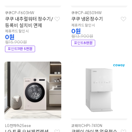
쿠쿠
CP-F603HW
쿠쿠
CP-AE501HW
쿠쿠 내추럴워터 정수기/
쿠쿠 냉온정수기
등록비 설치비 면제
제휴카드 할인 시
0원
제휴카드 할인 시
0원
월13,900원
월15,900원
포인트
8만원
포인트
11만 5천원
LG전자
fh25ese
코웨이
CHPI-7410N
LG 트롬 오브제컬렉션
코웨이 아이콘 얼음정수