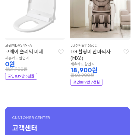
코웨이
BAS49-A
LG전자
mh65cc
코웨이 슬리믹 비데
LG 힐링미 안마의자
(MX6)
제휴카드 할인 시
0원
제휴카드 할인 시
18,900원
월21,900원
월60,900원
포인트
19만 3천원
포인트
19만 7천원
CUSTOMER CENTER
고객센터