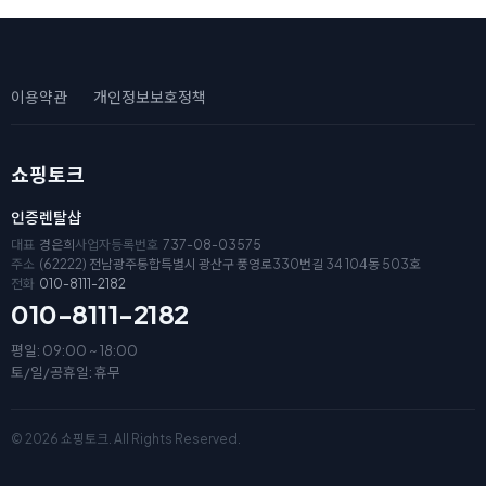
이용약관
개인정보보호정책
쇼핑토크
인증렌탈샵
대표
경은희
사업자등록번호
737-08-03575
주소
(62222) 전남광주통합특별시 광산구 풍영로330번길 34 104동 503호
전화
010-8111-2182
010-8111-2182
평일: 09:00 ~ 18:00
토/일/공휴일: 휴무
© 2026 쇼핑토크. All Rights Reserved.